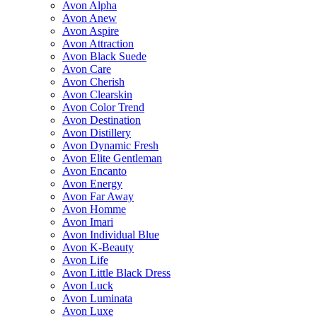
Avon Alpha
Avon Anew
Avon Aspire
Avon Attraction
Avon Black Suede
Avon Care
Avon Cherish
Avon Clearskin
Avon Color Trend
Avon Destination
Avon Distillery
Avon Dynamic Fresh
Avon Elite Gentleman
Avon Encanto
Avon Energy
Avon Far Away
Avon Homme
Avon Imari
Avon Individual Blue
Avon K-Beauty
Avon Life
Avon Little Black Dress
Avon Luck
Avon Luminata
Avon Luxe